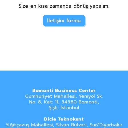
Size en kısa zamanda dönüş yapalım.
İletişim formu
Bomonti Business Center
Cumhuriyet Mahallesi, Yeniyol Sk.
No: 8, Kat: 11, 34380 Bomonti,
Şişli, İstanbul
Dicle Teknokent
Yiğitçavuş Mahallesi, Silvan Bulvarı, Sur/Diyarbakır